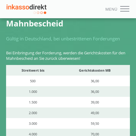
MENÜ
Mahnbescheid
Ihre Vorteile
Gültig in Deutschland, bei unbestrittenen Forderungen
Leistungen
Bei Einbringung der Forderung, werden die Gerichtskosten für den
Inkassoauftrag
Mahnbescheid an Sie zurück überwiesen!
Streitwert bis
Gerichtskosten MB
ZUM ONLINE-AUFTRAG
500
36,00
1.000
36,00
FAQ
1.500
39,00
Downloads
2.000
49,00
Kontakt
3.000
59,50
Das Unternehmen
4.000
70,00