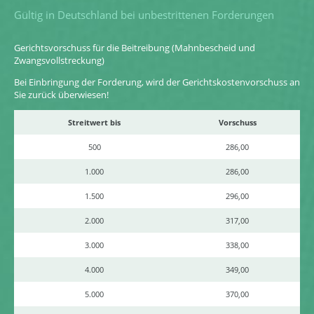
Gültig in Deutschland bei unbestrittenen Forderungen
Gerichtsvorschuss für die Beitreibung (Mahnbescheid und
Zwangsvollstreckung)
Bei Einbringung der Forderung, wird der Gerichtskostenvorschuss an
Sie zurück überwiesen!
Streitwert bis
Vorschuss
500
286,00
1.000
286,00
1.500
296,00
2.000
317,00
3.000
338,00
4.000
349,00
5.000
370,00