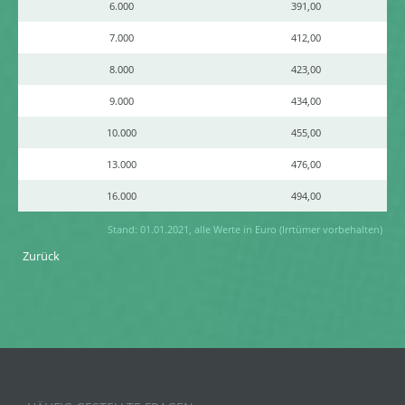
6.000
391,00
7.000
412,00
8.000
423,00
9.000
434,00
10.000
455,00
13.000
476,00
16.000
494,00
Stand: 01.01.2021, alle Werte in Euro (Irrtümer vorbehalten)
Zurück